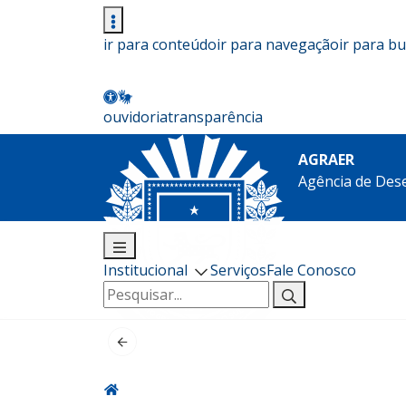
ir para conteúdo
ir para navegação
ir para b
ouvidoria
transparência
AGRAER
Agência de Des
Institucional
Serviços
Fale Conosco
Pesquisar
por: