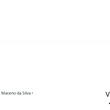
V
s Maceno da Silva •