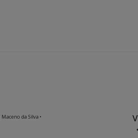
V
s Maceno da Silva •