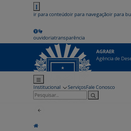
ir para conteúdo
ir para navegação
ir para b
ouvidoria
transparência
AGRAER
Agência de Des
Institucional
Serviços
Fale Conosco
Pesquisar
por: