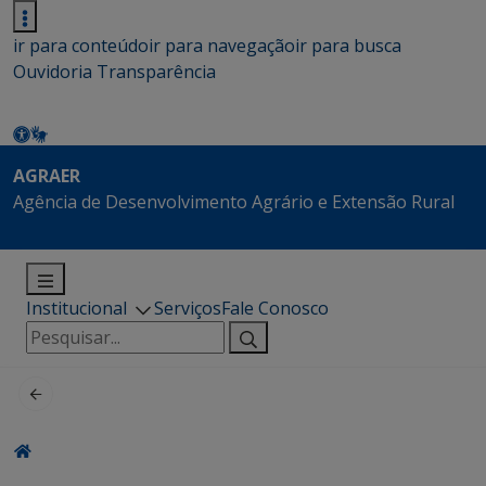
ir para conteúdo
ir para navegação
ir para busca
Ouvidoria
Transparência
AGRAER
Agência de Desenvolvimento Agrário e Extensão Rural
Institucional
Serviços
Fale Conosco
Pesquisar
por: