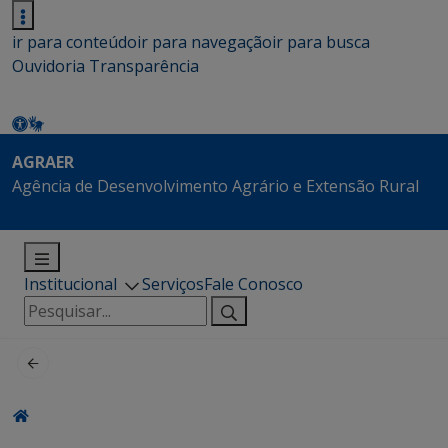
ir para conteúdo
ir para navegação
ir para busca
Ouvidoria
Transparência
AGRAER
Agência de Desenvolvimento Agrário e Extensão Rural
Institucional
Serviços
Fale Conosco
Pesquisar
por: