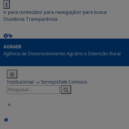
ir para conteúdo
ir para navegação
ir para busca
Ouvidoria
Transparência
AGRAER
Agência de Desenvolvimento Agrário e Extensão Rural
Institucional
Serviços
Fale Conosco
Pesquisar
por: