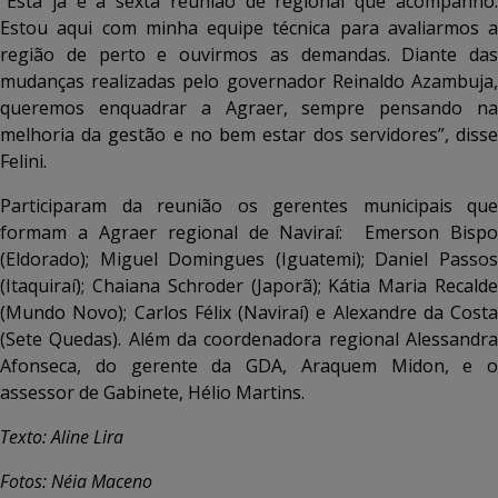
“Esta já é a sexta reunião de regional que acompanho.
Estou aqui com minha equipe técnica para avaliarmos a
região de perto e ouvirmos as demandas. Diante das
mudanças realizadas pelo governador Reinaldo Azambuja,
queremos enquadrar a Agraer, sempre pensando na
melhoria da gestão e no bem estar dos servidores”, disse
Felini.
Participaram da reunião os gerentes municipais que
formam a Agraer regional de Naviraí: Emerson Bispo
(Eldorado); Miguel Domingues (Iguatemi); Daniel Passos
(Itaquiraí); Chaiana Schroder (Japorã); Kátia Maria Recalde
(Mundo Novo); Carlos Félix (Naviraí) e Alexandre da Costa
(Sete Quedas). Além da coordenadora regional Alessandra
Afonseca, do gerente da GDA, Araquem Midon, e o
assessor de Gabinete, Hélio Martins.
Texto: Aline Lira
Fotos: Néia Maceno