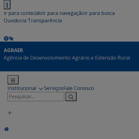
ir para conteúdo
ir para navegação
ir para busca
Ouvidoria
Transparência
AGRAER
Agência de Desenvolvimento Agrário e Extensão Rural
Institucional
Serviços
Fale Conosco
Pesquisar
por: