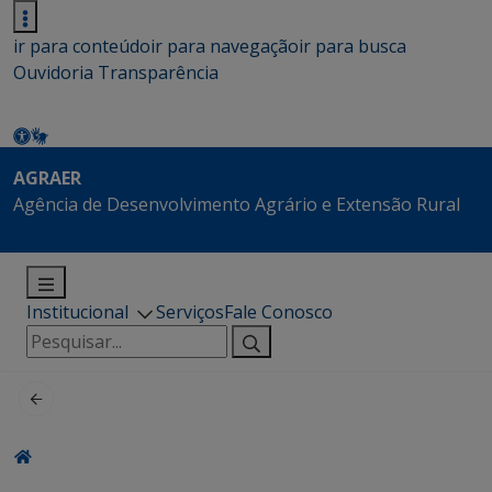
ir para conteúdo
ir para navegação
ir para busca
Ouvidoria
Transparência
AGRAER
Agência de Desenvolvimento Agrário e Extensão Rural
Institucional
Serviços
Fale Conosco
Pesquisar
por: