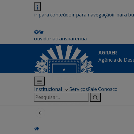
ir para conteúdo
ir para navegação
ir para b
ouvidoria
transparência
AGRAER
Agência de Des
Institucional
Serviços
Fale Conosco
Pesquisar
por: