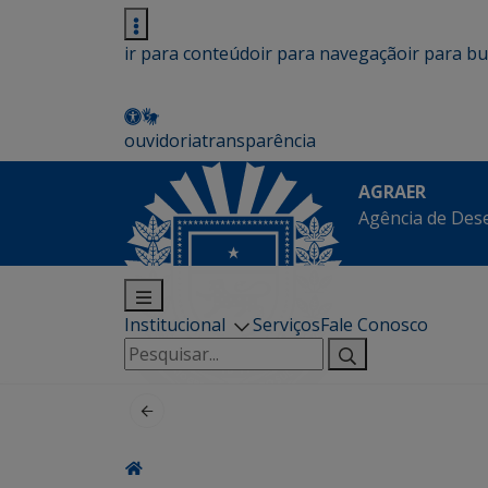
ir para conteúdo
ir para navegação
ir para b
ouvidoria
transparência
AGRAER
Agência de Des
Institucional
Serviços
Fale Conosco
Pesquisar
por: