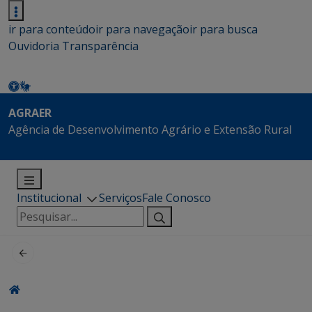
ir para conteúdo
ir para navegação
ir para busca
Ouvidoria
Transparência
AGRAER
Agência de Desenvolvimento Agrário e Extensão Rural
Institucional
Serviços
Fale Conosco
Pesquisar
por: