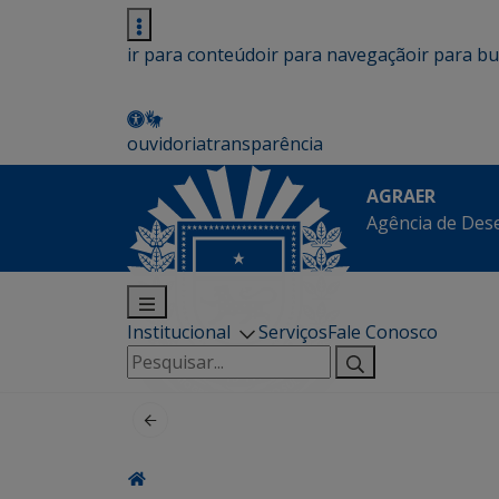
ir para conteúdo
ir para navegação
ir para b
ouvidoria
transparência
AGRAER
Agência de Des
Institucional
Serviços
Fale Conosco
Pesquisar
por: