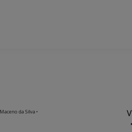
V
 Maceno da Silva •