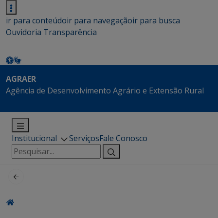
ir para conteúdo
ir para navegação
ir para busca
Ouvidoria
Transparência
AGRAER
Agência de Desenvolvimento Agrário e Extensão Rural
Institucional
Serviços
Fale Conosco
Pesquisar
por: