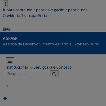
ir para conteúdo
ir para navegação
ir para busca
Ouvidoria
Transparência
AGRAER
Agência de Desenvolvimento Agrário e Extensão Rural
Institucional
Serviços
Fale Conosco
Pesquisar
por: