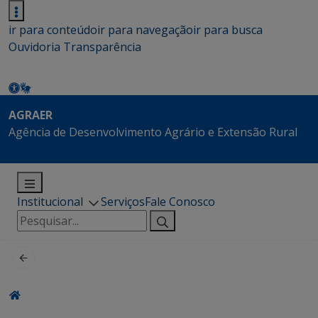
ir para conteúdo
ir para navegação
ir para busca
Ouvidoria
Transparência
AGRAER
Agência de Desenvolvimento Agrário e Extensão Rural
Institucional
Serviços
Fale Conosco
Pesquisar
por: