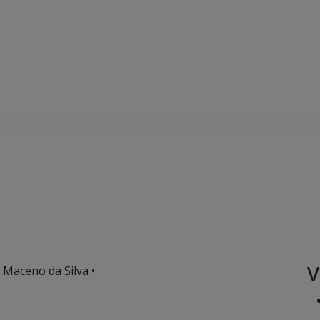
V
 Maceno da Silva •