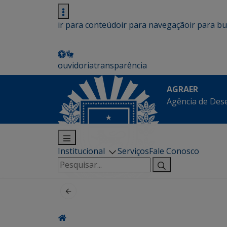
ir para conteúdo
ir para navegação
ir para b
ouvidoria
transparência
AGRAER
Agência de Des
Institucional
Serviços
Fale Conosco
Pesquisar
por: