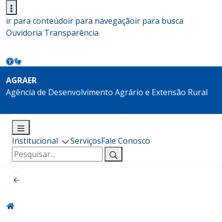
ir para conteúdo
ir para navegação
ir para busca
Ouvidoria
Transparência
AGRAER
Agência de Desenvolvimento Agrário e Extensão Rural
Institucional
Serviços
Fale Conosco
Pesquisar
por: