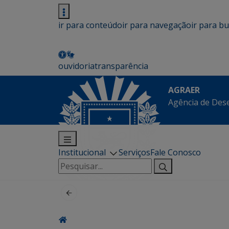
ir para conteúdo
ir para navegação
ir para b
ouvidoria
transparência
AGRAER
Agência de Des
Institucional
Serviços
Fale Conosco
Pesquisar
por: