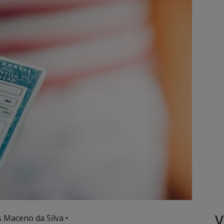
V
s Maceno da Silva •