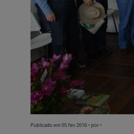
Publicado em
05 fev 2016
• por •