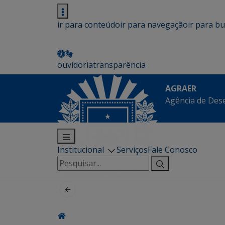
ir para conteúdo
ir para navegação
ir para b
ouvidoria
transparência
AGRAER
Agência de Des
Institucional
Serviços
Fale Conosco
Pesquisar
por: