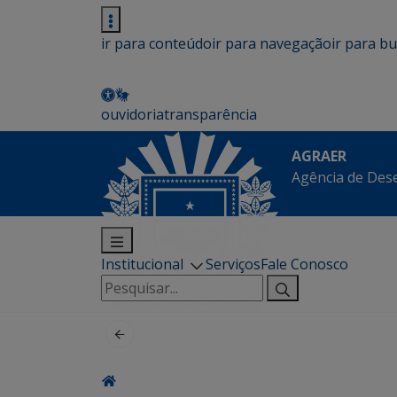
ir para conteúdo
ir para navegação
ir para b
ouvidoria
transparência
AGRAER
Agência de Des
Institucional
Serviços
Fale Conosco
Pesquisar
por: