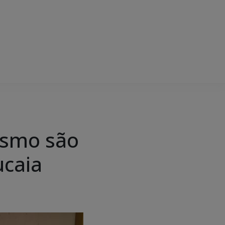
vismo são
ucaia