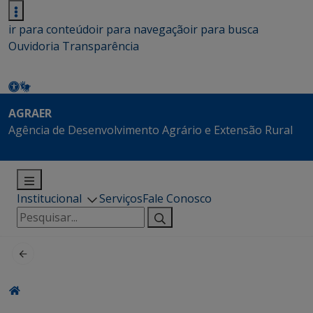
ir para conteúdo
ir para navegação
ir para busca
Ouvidoria
Transparência
AGRAER
Agência de Desenvolvimento Agrário e Extensão Rural
Institucional
Serviços
Fale Conosco
Pesquisar
por: