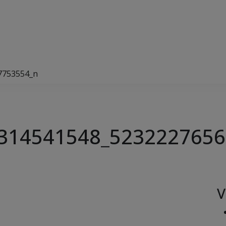
7753554_n
314541548_5232227656
V