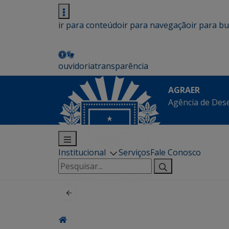
ir para conteúdo
ir para navegação
ir para b
ouvidoria
transparência
AGRAER
Agência de Des
Institucional
Serviços
Fale Conosco
Pesquisar
por: