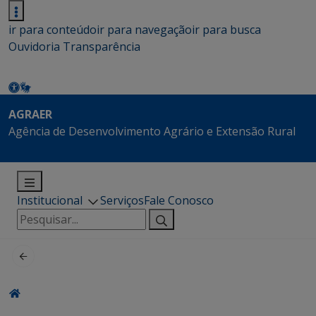
ir para conteúdo
ir para navegação
ir para busca
Ouvidoria
Transparência
AGRAER
Agência de Desenvolvimento Agrário e Extensão Rural
Institucional
Serviços
Fale Conosco
Pesquisar
por: