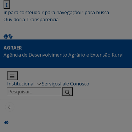
ir para conteúdo
ir para navegação
ir para busca
Ouvidoria
Transparência
AGRAER
Agência de Desenvolvimento Agrário e Extensão Rural
Institucional
Serviços
Fale Conosco
Pesquisar
por: