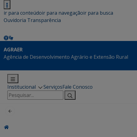
ir para conteúdo
ir para navegação
ir para busca
Ouvidoria
Transparência
AGRAER
Agência de Desenvolvimento Agrário e Extensão Rural
Institucional
Serviços
Fale Conosco
Pesquisar
por: