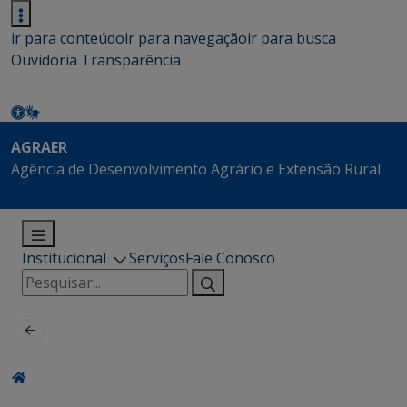
ir para conteúdo
ir para navegação
ir para busca
Ouvidoria
Transparência
AGRAER
Agência de Desenvolvimento Agrário e Extensão Rural
Institucional
Serviços
Fale Conosco
Pesquisar
por: