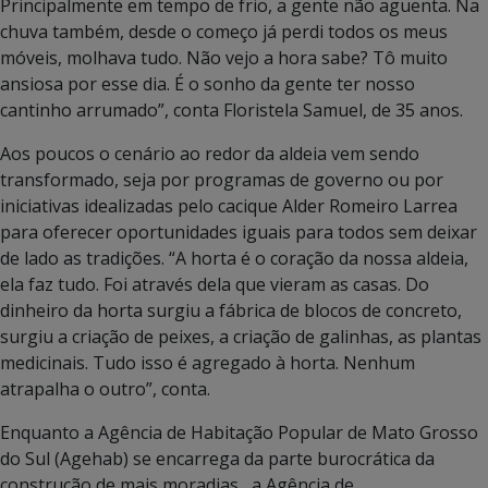
Principalmente em tempo de frio, a gente não aguenta. Na
chuva também, desde o começo já perdi todos os meus
móveis, molhava tudo. Não vejo a hora sabe? Tô muito
ansiosa por esse dia. É o sonho da gente ter nosso
cantinho arrumado”, conta Floristela Samuel, de 35 anos.
Aos poucos o cenário ao redor da aldeia vem sendo
transformado, seja por programas de governo ou por
iniciativas idealizadas pelo cacique Alder Romeiro Larrea
para oferecer oportunidades iguais para todos sem deixar
de lado as tradições.
“A horta é o coração da nossa aldeia,
ela faz tudo. Foi através dela que vieram as casas. Do
dinheiro da horta surgiu a fábrica de blocos de concreto,
surgiu a criação de peixes, a criação de galinhas, as plantas
medicinais. Tudo isso é agregado à horta. Nenhum
atrapalha o outro”, conta.
Enquanto a Agência de Habitação Popular de Mato Grosso
do Sul (Agehab) se encarrega da parte burocrática da
construção de mais moradias, a Agência de