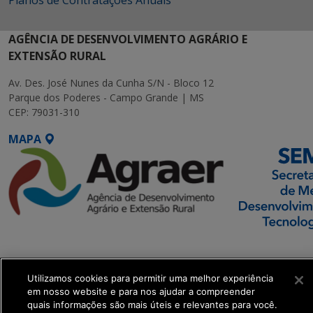
Planos de Contratações Anuais
AGÊNCIA DE DESENVOLVIMENTO AGRÁRIO E
EXTENSÃO RURAL
Av. Des. José Nunes da Cunha S/N - Bloco 12
Parque dos Poderes - Campo Grande | MS
CEP: 79031-310
MAPA
SETDIG | Secretaria-
Executiva de
Transformação Digital
Utilizamos cookies para permitir uma melhor experiência
em nosso website e para nos ajudar a compreender
quais informações são mais úteis e relevantes para você.