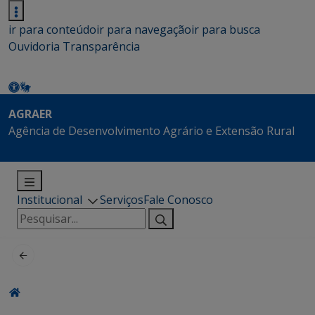
ir para conteúdo
ir para navegação
ir para busca
Ouvidoria
Transparência
AGRAER
Agência de Desenvolvimento Agrário e Extensão Rural
Institucional
Serviços
Fale Conosco
Pesquisar
por: