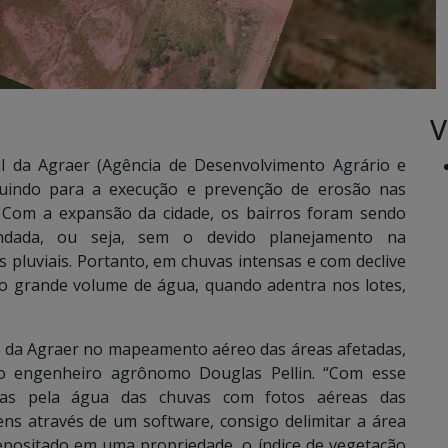
V
l da Agraer (Agência de Desenvolvimento Agrário e
buindo para a execução e prevenção de erosão nas
. Com a expansão da cidade, os bairros foram sendo
endada, ou seja, sem o devido planejamento na
pluviais. Portanto, em chuvas intensas e com declive
 o grande volume de água, quando adentra nos lotes,
ho da Agraer no mapeamento aéreo das áreas afetadas,
o engenheiro agrônomo Douglas Pellin. “Com esse
das pela água das chuvas com fotos aéreas das
ns através de um software, consigo delimitar a área
depositado em uma propriedade, o índice de vegetação