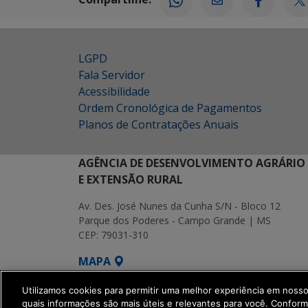
LGPD
Fala Servidor
Acessibilidade
Ordem Cronológica de Pagamentos
Planos de Contratações Anuais
AGÊNCIA DE DESENVOLVIMENTO AGRÁRIO
E EXTENSÃO RURAL
Av. Des. José Nunes da Cunha S/N - Bloco 12
Parque dos Poderes - Campo Grande | MS
CEP: 79031-310
MAPA
SETDIG | Secretaria-Executiva de Transf
Utilizamos cookies para permitir uma melhor experiência em noss
quais informações são mais úteis e relevantes para você. Confor