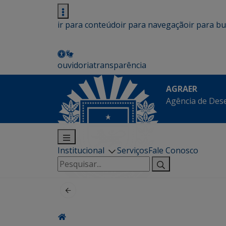
ir para conteúdo
ir para navegação
ir para b
ouvidoria
transparência
AGRAER
Agência de Des
Institucional
Serviços
Fale Conosco
Pesquisar
por: