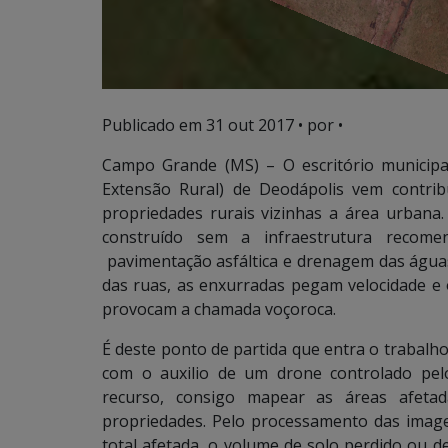
Publicado em
31 out 2017
• por •
Campo Grande (MS) – O escritório municipa
Extensão Rural) de Deodápolis vem contri
propriedades rurais vizinhas a área urbana
construído sem a infraestrutura recom
pavimentação asfáltica e drenagem das águas 
das ruas, as enxurradas pegam velocidade e
provocam a chamada voçoroca.
É deste ponto de partida que entra o trabal
com o auxilio de um drone controlado pel
recurso, consigo mapear as áreas afeta
propriedades. Pelo processamento das image
total afetada, o volume de solo perdido ou 