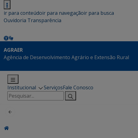
ir para conteúdo
ir para navegação
ir para busca
Ouvidoria
Transparência
AGRAER
Agência de Desenvolvimento Agrário e Extensão Rural
Institucional
Serviços
Fale Conosco
Pesquisar
por: