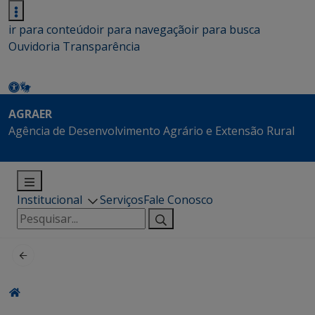
ir para conteúdo
ir para navegação
ir para busca
Ouvidoria
Transparência
AGRAER
Agência de Desenvolvimento Agrário e Extensão Rural
Institucional
Serviços
Fale Conosco
Pesquisar
por: