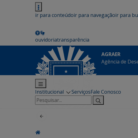
ir para conteúdo
ir para navegação
ir para b
ouvidoria
transparência
AGRAER
Agência de Des
Institucional
Serviços
Fale Conosco
Pesquisar
por: