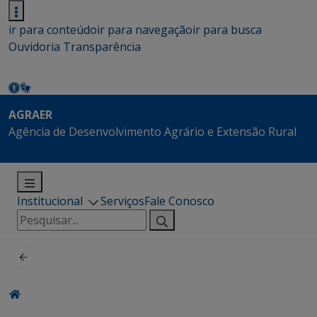
ir para conteúdo
ir para navegação
ir para busca
Ouvidoria
Transparência
AGRAER
Agência de Desenvolvimento Agrário e Extensão Rural
Institucional
Serviços
Fale Conosco
Pesquisar
por: