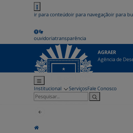
ir para conteúdo
ir para navegação
ir para b
ouvidoria
transparência
AGRAER
Agência de Des
Institucional
Serviços
Fale Conosco
Pesquisar
por: