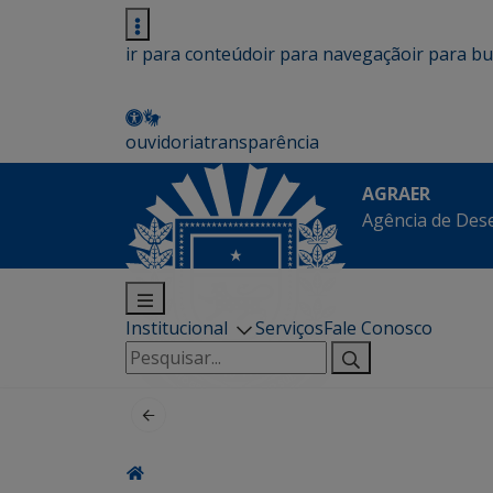
ir para conteúdo
ir para navegação
ir para b
ouvidoria
transparência
AGRAER
Agência de Des
Institucional
Serviços
Fale Conosco
Pesquisar
por: