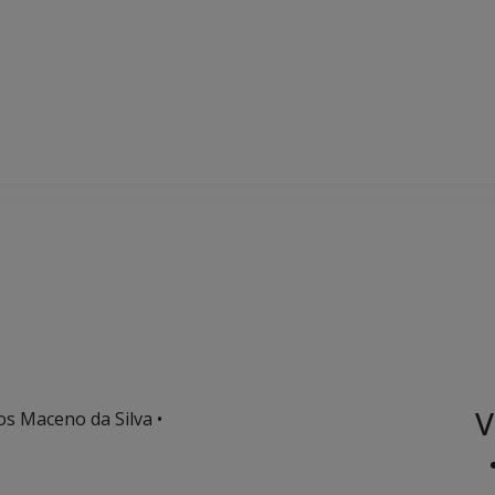
V
os Maceno da Silva •