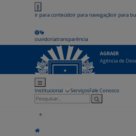
ir para conteúdo
ir para navegação
ir para b
ouvidoria
transparência
AGRAER
Agência de Des
Institucional
Serviços
Fale Conosco
Pesquisar
por: