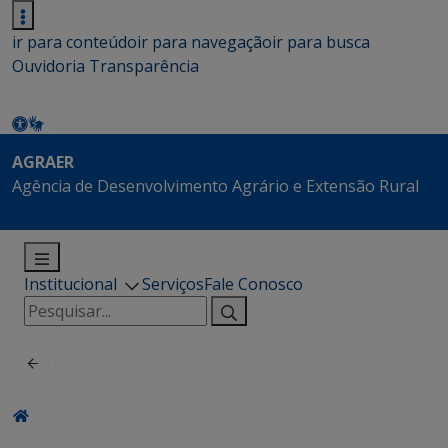
ir para conteúdo
ir para navegação
ir para busca
Ouvidoria
Transparência
AGRAER
Agência de Desenvolvimento Agrário e Extensão Rural
Institucional
Serviços
Fale Conosco
Pesquisar
por: