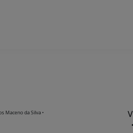
V
os Maceno da Silva •