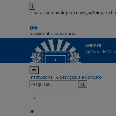
ir para conteúdo
ir para navegação
ir para b
ouvidoria
transparência
AGRAER
Agência de Des
Institucional
Serviços
Fale Conosco
Pesquisar
por: