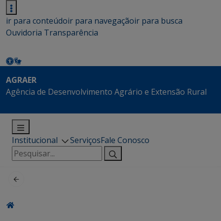
ir para conteúdo
ir para navegação
ir para busca
Ouvidoria
Transparência
AGRAER
Agência de Desenvolvimento Agrário e Extensão Rural
Institucional
Serviços
Fale Conosco
Pesquisar
por: