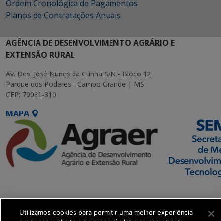
Ordem Cronológica de Pagamentos
Planos de Contratações Anuais
AGÊNCIA DE DESENVOLVIMENTO AGRÁRIO E
EXTENSÃO RURAL
Av. Des. José Nunes da Cunha S/N - Bloco 12
Parque dos Poderes - Campo Grande | MS
CEP: 79031-310
MAPA
SETDIG | Secretaria-
Executiva de
Transformação Digital
Utilizamos cookies para permitir uma melhor experiência