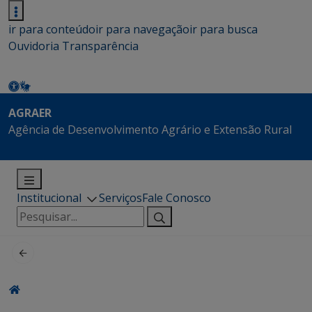
ir para conteúdo
ir para navegação
ir para busca
Ouvidoria
Transparência
AGRAER
Agência de Desenvolvimento Agrário e Extensão Rural
Institucional
Serviços
Fale Conosco
Pesquisar
por: