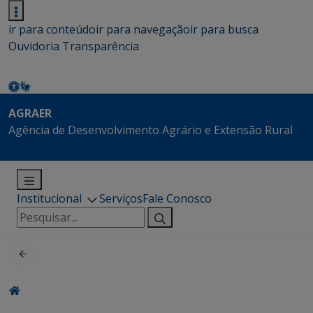
ir para conteúdo
ir para navegação
ir para busca
Ouvidoria
Transparência
AGRAER
Agência de Desenvolvimento Agrário e Extensão Rural
Institucional
Serviços
Fale Conosco
Pesquisar
por: