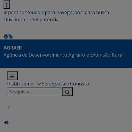
ir para conteúdo
ir para navegação
ir para busca
Ouvidoria
Transparência
AGRAER
Agência de Desenvolvimento Agrário e Extensão Rural
Institucional
Serviços
Fale Conosco
Pesquisar
por: