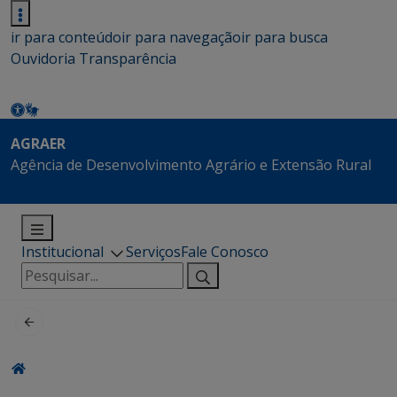
ir para conteúdo
ir para navegação
ir para busca
Ouvidoria
Transparência
AGRAER
Agência de Desenvolvimento Agrário e Extensão Rural
Institucional
Serviços
Fale Conosco
Pesquisar
por: