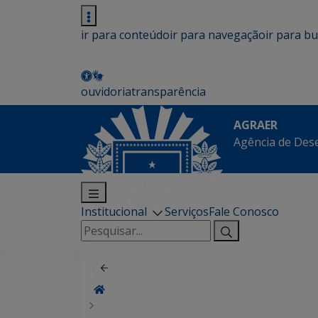
ir para conteúdo
ir para navegação
ir para b
ouvidoria
transparência
AGRAER
Agência de Des
Institucional
Serviços
Fale Conosco
Pesquisar
por: