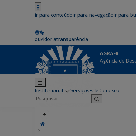
ir para conteúdo
ir para navegação
ir para b
ouvidoria
transparência
AGRAER
Agência de Des
Institucional
Serviços
Fale Conosco
Pesquisar
por: