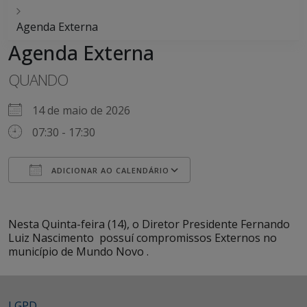
Agenda Externa
Agenda Externa
QUANDO
14 de maio de 2026
07:30 - 17:30
ADICIONAR AO CALENDÁRIO
Baixar ICS
Google Agenda
iCalendar
Office 365
Outlook Live
Nesta Quinta-feira (14), o Diretor Presidente Fernando
Luiz Nascimento possuí compromissos Externos no
município de Mundo Novo .
LGPD