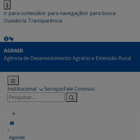
ir para conteúdo
ir para navegação
ir para busca
Ouvidoria
Transparência
AGRAER
Agência de Desenvolvimento Agrário e Extensão Rural
Institucional
Serviços
Fale Conosco
Pesquisar
por:
Agenda