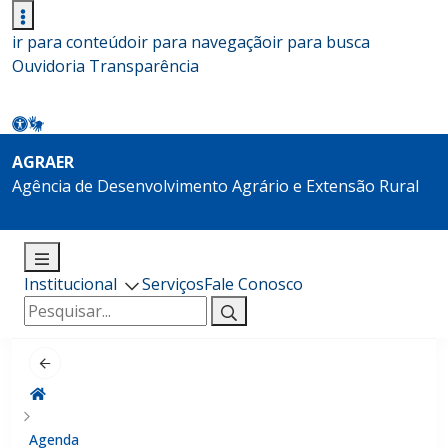
ir para conteúdo
ir para navegação
ir para busca
Ouvidoria
Transparência
AGRAER
Agência de Desenvolvimento Agrário e Extensão Rural
Institucional
Serviços
Fale Conosco
Pesquisar
por:
Agenda