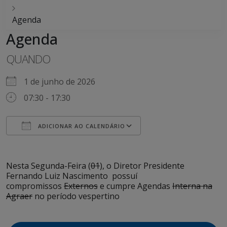
Agenda
Agenda
QUANDO
1 de junho de 2026
07:30 - 17:30
ADICIONAR AO CALENDÁRIO
Baixar ICS
Google Agenda
iCalendar
Office 365
Outlook Live
Nesta Segunda-Feira (
01
), o Diretor Presidente
Fernando Luiz Nascimento possuí
compromissos
Externos
e cumpre Agendas
Interna na
Agraer
no período vespertino