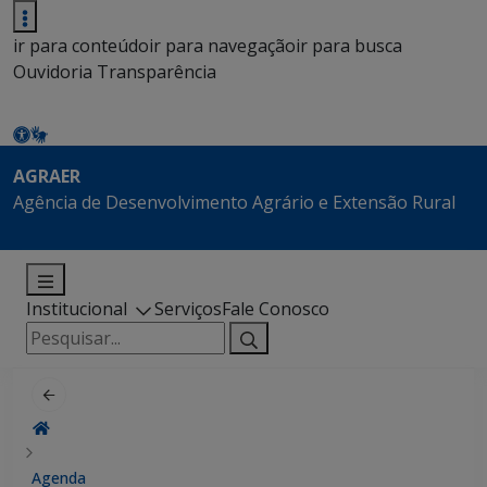
ir para conteúdo
ir para navegação
ir para busca
Ouvidoria
Transparência
AGRAER
Agência de Desenvolvimento Agrário e Extensão Rural
Institucional
Serviços
Fale Conosco
Pesquisar
por:
Agenda