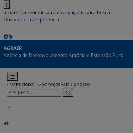
ir para conteúdo
ir para navegação
ir para busca
Ouvidoria
Transparência
AGRAER
Agência de Desenvolvimento Agrário e Extensão Rural
Institucional
Serviços
Fale Conosco
Pesquisar
por: