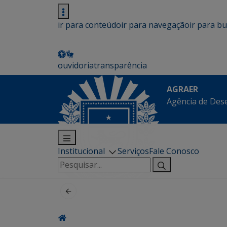
ir para conteúdo
ir para navegação
ir para b
ouvidoria
transparência
AGRAER
Agência de Des
Institucional
Serviços
Fale Conosco
Pesquisar
por: