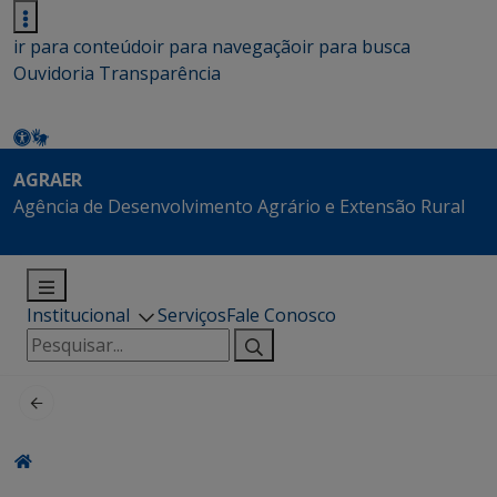
ir para conteúdo
ir para navegação
ir para busca
Ouvidoria
Transparência
AGRAER
Agência de Desenvolvimento Agrário e Extensão Rural
Institucional
Serviços
Fale Conosco
Pesquisar
por: