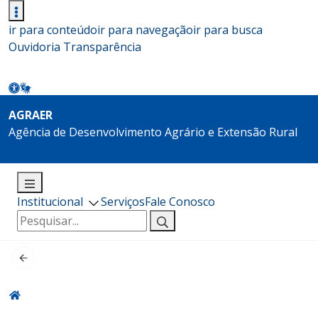
ir para conteúdo
ir para navegação
ir para busca
Ouvidoria
Transparência
AGRAER
Agência de Desenvolvimento Agrário e Extensão Rural
Institucional
Serviços
Fale Conosco
Pesquisar
por: